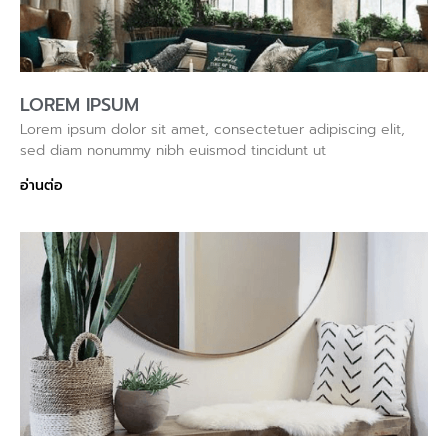
LOREM IPSUM
Lorem ipsum dolor sit amet, consectetuer adipiscing elit,
sed diam nonummy nibh euismod tincidunt ut
อ่านต่อ