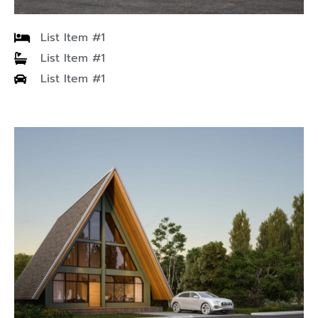
– การตอบคำถามกรณีมีข้อสงสัยหน้างาน จัดการถามตอบ
List Item #1
ผ่าน Line Official
List Item #1
****เฉพาะบ้านที่ก่อสร้างโดยซื้อแบบบ้านจากบริษัท Living
List Item #1
Creator เท่านั้น****