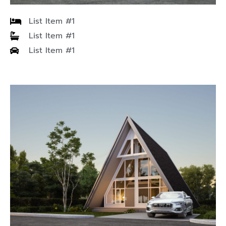
ที่ทำการยื่นขออนุญาต)
List Item #1
บริการเสริมตรวจสอบงานที่โครงการ
List Item #1
List Item #1
ตรวจงานที่โครงการ 5,000 บาท / ครั้ง (เฉพาะในเขต
กรุงเทพฯและปริมณฑล) ถ้านอกเขตขอคิดค่าเดินทางตาม
ระยะทาง
****เฉพาะบ้านที่ก่อสร้างโดยซื้อแบบบ้านจากบริษัท Living
Creator เท่านั้น****
บริการควบคุมงานออนไลน์
ให้คำปรึกษาโดยการตอบข้อซักถามและติดตามงานผ่าน
ระบบออนไลน์ (Online)
คิดค่าบริการ 10,000 บาท ต่อบ้าน 1 หลัง