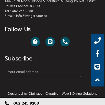
100/27-28 Moo.5 Ratsada Subdistrict, Mueang Phuket District,
Phuket Province 83000
Tel : 062-245-9288
E-mail :
info@livingcreator.co
Follow Us
Subscribe
Designed by Digihype l Creative l Web l Online Solutions
062 245 9288