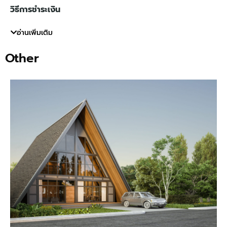
วิธีการชำระเงิน
โอนเงินเข้า บัญชี บจ. ลิฟวิ่ง ครีเอเตอร์ เลขที่ 246-224381-
อ่านเพิ่มเติม
4 ธนาคาร ไทยพาณิชย์ สาขา เอ็กเชน ทาวเวอร์ ประเภท ออม
Other
ทรัพย์ จากนั้นแจ้งมาทางเบอร์โทรศัพท์ และอีเมลล์ข้างต้น โดย
แนบเอกสารการชำระเงิน และระบุที่อยู่ผู้รับเพื่อส่งชุดเอกสาร
แบบบ้านสำเร็จรูป
เอกสารที่ใช้ในการขออนุญาตปลูกสร้างอาคารที่จะได้รับ
1.แบบพิมพ์เขียวจำนวน 3 ชุด (ขนาด A3)
2.รายการคำนวณโครงสร้าง 1 ชุด
3.แบบฟอร์มยื่นขออนุญาตปลูกสร้าง ข.1
4.หนังสือรับรองของผู้ประกอบวิชาชีพสถาปัตยกรรม (รับรอง
แบบที่ทำการยื่นขออนุญาต)
5.หนังสือรับรองของผู้ประกอบวิชาชีพวิศวกรรม (รับรองแบบ