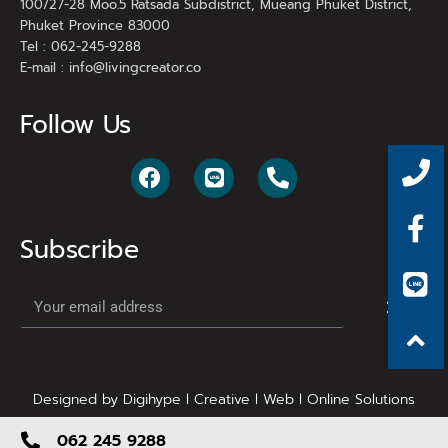
100/27-28 Moo.5 Ratsada Subdistrict, Mueang Phuket District,
Phuket Province 83000
Tel : 062-245-9288
E-mail :
info@livingcreator.co
Follow Us
Subscribe
Designed by Digihype l Creative l Web l Online Solutions
062 245 9288