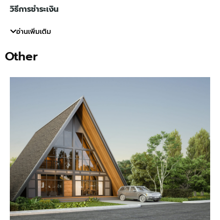
วิธีการชำระเงิน
โอนเงินเข้า บัญชี บจ. ลิฟวิ่ง ครีเอเตอร์ เลขที่ 246-224381-
อ่านเพิ่มเติม
4 ธนาคาร ไทยพาณิชย์ สาขา เอ็กเชน ทาวเวอร์ ประเภท ออม
Other
ทรัพย์ จากนั้นแจ้งมาทางเบอร์โทรศัพท์ และอีเมลล์ข้างต้น โดย
แนบเอกสารการชำระเงิน และระบุที่อยู่ผู้รับเพื่อส่งชุดเอกสาร
แบบบ้านสำเร็จรูป
เอกสารที่ใช้ในการขออนุญาตปลูกสร้างอาคารที่จะได้รับ
1.แบบพิมพ์เขียวจำนวน 3 ชุด (ขนาด A3)
2.รายการคำนวณโครงสร้าง 1 ชุด
3.แบบฟอร์มยื่นขออนุญาตปลูกสร้าง ข.1
4.หนังสือรับรองของผู้ประกอบวิชาชีพสถาปัตยกรรม (รับรอง
แบบที่ทำการยื่นขออนุญาต)
5.หนังสือรับรองของผู้ประกอบวิชาชีพวิศวกรรม (รับรองแบบ