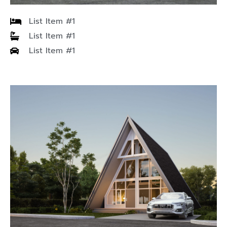
ที่ทำการยื่นขออนุญาต)
List Item #1
บริการเสริมตรวจสอบงานที่โครงการ
List Item #1
List Item #1
ตรวจงานที่โครงการ 5,000 บาท / ครั้ง (เฉพาะในเขต
กรุงเทพฯและปริมณฑล) ถ้านอกเขตขอคิดค่าเดินทางตาม
ระยะทาง
****เฉพาะบ้านที่ก่อสร้างโดยซื้อแบบบ้านจากบริษัท Living
Creator เท่านั้น****
บริการควบคุมงานออนไลน์
ให้คำปรึกษาโดยการตอบข้อซักถามและติดตามงานผ่าน
ระบบออนไลน์ (Online)
คิดค่าบริการ 10,000 บาท ต่อบ้าน 1 หลัง