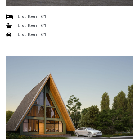
– การตอบคำถามกรณีมีข้อสงสัยหน้างาน จัดการถามตอบ
List Item #1
ผ่าน Line Official
List Item #1
****เฉพาะบ้านที่ก่อสร้างโดยซื้อแบบบ้านจากบริษัท Living
List Item #1
Creator เท่านั้น****